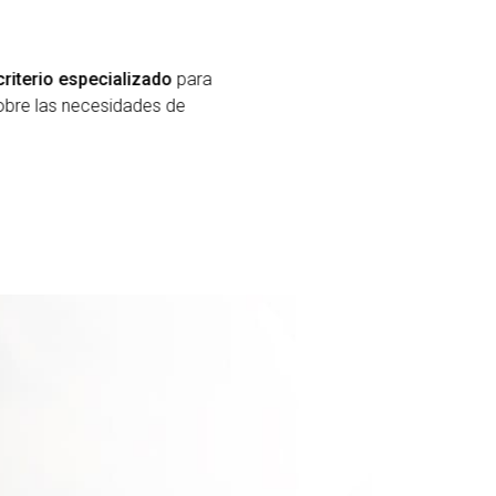
s
criterio especializado
para
obre las necesidades de