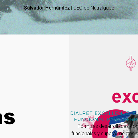
Salvador Hernández
| CEO de Nutralgape
as
DIALPET EXCELLENCE: A
FUNCIONAL PARA PERR
Fórmulas desarrolladas con
funcionales y superalimentos