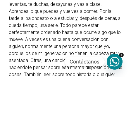
levantas, te duchas, desayunas y vas a clase.
Aprendes lo que puedes y vuelves a comer. Por la
tarde al baloncesto o a estudiar y, después de cenar, si
queda tiempo, una serie. Todo parece estar
perfectamente ordenado hasta que ocurre algo que lo
mueve. A veces es una buena conversación con
alguien, normalmente una persona mayor que yo,
porque los de mi generación no tienen la cabeza muy
1
asentada. Otras, una canción que te remueve,
Contáctanos
haciéndote pensar sobre esa misma disposición de las
cosas. También leer: sobre todo historia o cualquier
cosa relacionada con las mujeres. A menudo me
sorprendo viendo que los libros de texto no hablan
prácticamente de nosotras. Hay páginas y páginas
contando cómo los hombres han montado y
desmontado imperios, han matado para ser héroes o
han inventado cosas, mientras a nosotras nos dedican
pequeños recuadros en la esquina de una página. Y
luego está el lenguaje: me parece muy mal cuando se