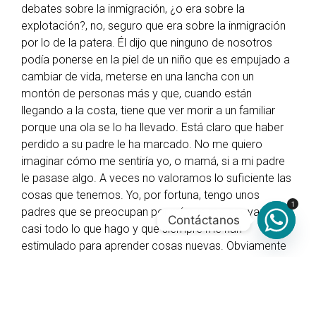
debates sobre la inmigración, ¿o era sobre la
explotación?, no, seguro que era sobre la inmigración
por lo de la patera. Él dijo que ninguno de nosotros
podía ponerse en la piel de un niño que es empujado a
cambiar de vida, meterse en una lancha con un
montón de personas más y que, cuando están
llegando a la costa, tiene que ver morir a un familiar
porque una ola se lo ha llevado. Está claro que haber
perdido a su padre le ha marcado. No me quiero
imaginar cómo me sentiría yo, o mamá, si a mi padre
le pasase algo. A veces no valoramos lo suficiente las
cosas que tenemos. Yo, por fortuna, tengo unos
1
padres que se preocupan por mí, que me apoyan en
Contáctanos
casi todo lo que hago y que siempre me han
estimulado para aprender cosas nuevas. Obviamente
tienen sus defectos, como todo el mundo, pero
siempre están ahí. Y, no sé, me da vergüenza decírselo.
Voy a aprovechar la excusa del día del padre para
darle un abrazo. Pero solo uno, que si no después se